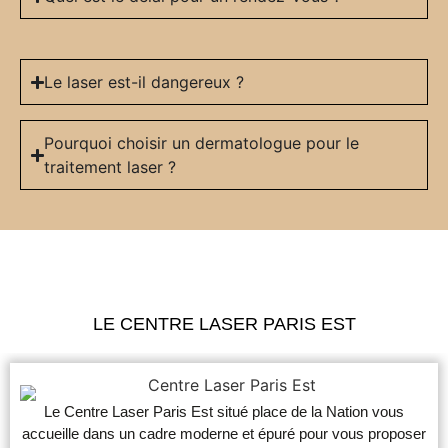
Le laser est-il dangereux ?
Pourquoi choisir un dermatologue pour le
traitement laser ?
Premièrement, nous fixons les tarifs en fonction du laser utilisé et du nombre de séances nécessaires. Ensuite, nous
détaillerons ces tarifs lors de la consultation d’information gratuite. Enfin, nous acceptons les règlements par chèques ou
espèces. Premièrement, nous fixons les tarifs en fonction du laser utilisé et du nombre de séances nécessaires. Ensuite,
nous détaillerons ces tarifs lors de la consultation d’information gratuite. Enfin, nous acceptons les règlements par chèques
ou espèces.
LE CENTRE LASER PARIS EST
Le Centre Laser Paris Est situé place de la Nation vous
accueille dans un cadre moderne et épuré pour vous proposer