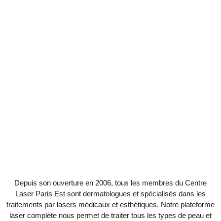
Premièrement, le centre laser paris est tarifs le nombre de séances nécessaires. Ensuite, nous détaillerons ces tarifs lors de la
consultation d’information gratuite. Enfin, nous acceptons les règlements par chèques ou espèces. Premièrement, nous fixons les
tarifs en fonction du laser utilisé et du nombre de séances nécessaires. Ensuite, nous détaillerons ces tarifs lors de la consultation
d’information gratuite. Enfin, nous acceptons les règlements par chèques ou espèces.
Depuis son ouverture en 2006, tous les membres du Centre
Laser Paris Est sont dermatologues et spécialisés dans les
traitements par lasers médicaux et esthétiques. Notre plateforme
laser complète nous permet de traiter tous les types de peau et