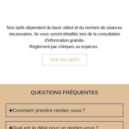
ces tarifs lors de la consultation d’information gratuite. Enfin, nous acceptons les règlements par chèques ou espèces.
Premièrement, nous fixons les tarifs en fonction du laser utilisé et du nombre de séances nécessaires. Ensuite, nous détaillerons
ces tarifs lors de la consultation d’information gratuite. Enfin, nous acceptons les règlements par chèques ou espèces.
Nos tarifs dépendent du laser utilisé et du nombre de séances
nécessaires. Ils vous seront détaillés lors de la consultation
d’information gratuite.
Règlement par chèques ou espèces.
Voir les tarifs
Premièrement, nous fixons les tarifs en fonction du laser utilisé et du nombre de séances nécessaires. Ensuite, nous détaillerons ces tarifs lors de la consultation d’information gratuite. Enfin,
nous acceptons les règlements par chèques ou espèces. Premièrement, nous fixons les tarifs en fonction du laser utilisé et du nombre de séances nécessaires. Ensuite, nous détaillerons
ces tarifs lors de la consultation d’information gratuite. Enfin, nous acceptons les règlements par chèques ou espèces.
QUESTIONS FRÉQUENTES
Comment prendre rendez-vous ?
Quel est le délai pour un rendez-vous ?