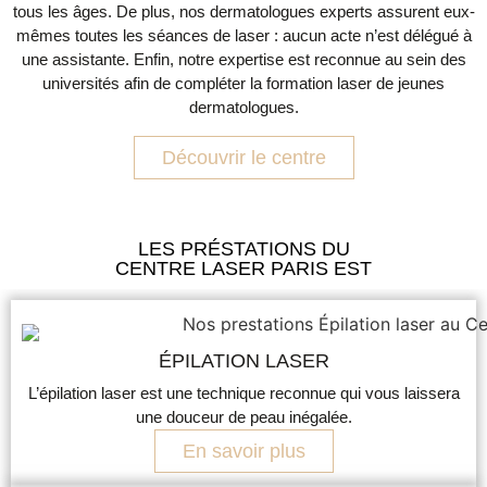
tous les âges. De plus, nos dermatologues experts assurent eux-
mêmes toutes les séances de laser : aucun acte n’est délégué à
une assistante. Enfin, notre expertise est reconnue au sein des
universités afin de compléter la formation laser de jeunes
dermatologues.
Découvrir le centre
Premièrement, nous fixons les tarifs en fonction du laser utilisé et du nombre de séances nécessaires. Ensuite, nous détaillerons ces tarifs lors de la consultation d’information gratuite. Enfin,
nous acceptons les règlements par chèques ou espèces. Premièrement, nous fixons les tarifs en fonction du laser utilisé et du nombre de séances nécessaires. Ensuite, nous détaillerons
ces tarifs lors de la consultation d’information gratuite. Enfin, nous acceptons les règlements par chèques ou espèces.
LES PRÉSTATIONS DU
CENTRE LASER PARIS EST
ÉPILATION LASER
L’épilation laser est une technique reconnue qui vous laissera
une douceur de peau inégalée.
En savoir plus